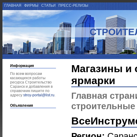
ГЛАВНАЯ
ФИРМЫ
СТАТЬИ
ПРЕСС-РЕЛИЗЫ
СТРОИТЕ
Магазины и
Информация
По всем вопросам
ярмарки
касающихся работы
ресурса Строительство
Саранск и добавления в
справочник пишите по
Главная стран
адресу
stroy-portal@list.ru
.
строительные
Объявления
ВсеИнструм
Регион:
Саранс