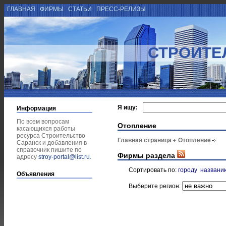
ГЛАВНАЯ
ФИРМЫ
СТАТЬИ
ПРЕСС-РЕЛИЗЫ
СТРОИТЕ
Я ищу:
Информация
По всем вопросам
Отопление
касающихся работы
ресурса Строительство
Главная страница
Отопление
Саранск и добавления в
справочник пишите по
Фирмы раздела
адресу
stroy-portal@list.ru
.
Сортировать по:
городу
названи
Объявления
Выберите регион: