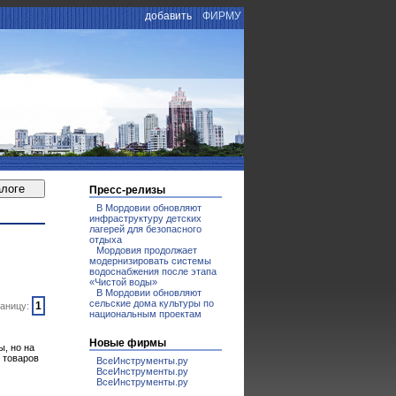
добавить
ФИРМУ
Пресс-релизы
В Мордовии обновляют
инфраструктуру детских
лагерей для безопасного
отдыха
Мордовия продолжает
модернизировать системы
водоснабжения после этапа
«Чистой воды»
В Мордовии обновляют
сельские дома культуры по
1
аницу:
национальным проектам
Новые фирмы
, но на
 товаров
ВсеИнструменты.ру
ВсеИнструменты.ру
ВсеИнструменты.ру