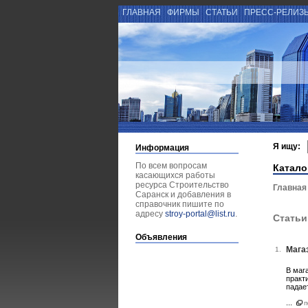
ГЛАВНАЯ
ФИРМЫ
СТАТЬИ
ПРЕСС-РЕЛИЗ
Я ищу:
Информация
По всем вопросам
Катало
касающихся работы
ресурса Строительство
Главная
Саранск и добавления в
справочник пишите по
адресу
stroy-portal@list.ru
.
Статьи
Объявления
Мага
1.
В маг
практ
падае
...
п