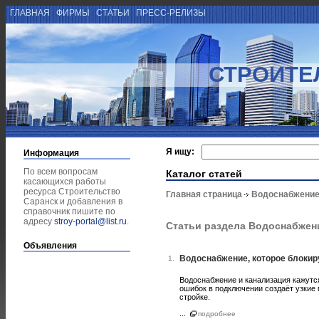
ГЛАВНАЯ
ФИРМЫ
СТАТЬИ
ПРЕСС-РЕЛИЗЫ
СТРОИТЕ
Я ищу:
Информация
По всем вопросам
Каталог статей
касающихся работы
ресурса Строительство
Главная страница
Водоснабжение
Саранск и добавления в
справочник пишите по
адресу
stroy-portal@list.ru
.
Статьи раздела Водоснабжен
Объявления
Водоснабжение, которое блокиру
1.
Водоснабжение и канализация кажутс
ошибок в подключении создаёт узкие
стройке.
...
подробнее